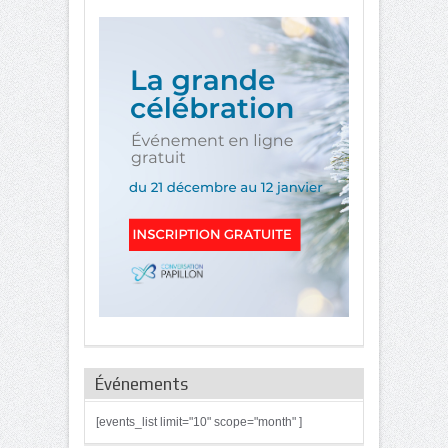
Événements
[events_list limit="10" scope="month" ]