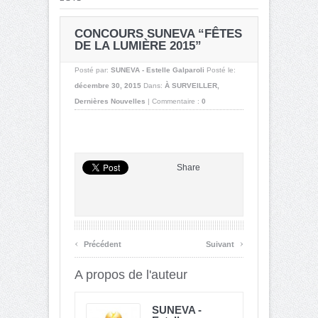
CONCOURS SUNEVA “FÊTES
DE LA LUMIÈRE 2015”
Posté par:
SUNEVA - Estelle Galparoli
Posté le:
décembre 30, 2015
Dans:
À SURVEILLER
,
Dernières Nouvelles
|
Commentaire :
0
Share
‹
›
Précédent
Suivant
A propos de l'auteur
SUNEVA -