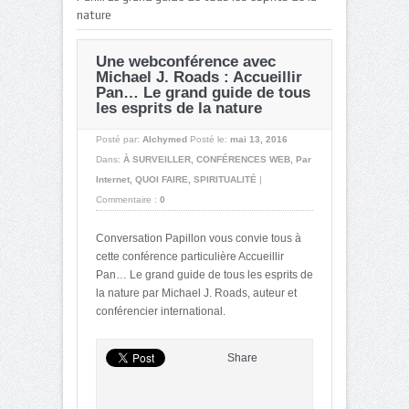
nature
Une webconférence avec
Michael J. Roads : Accueillir
Pan… Le grand guide de tous
les esprits de la nature
Posté par:
Alchymed
Posté le:
mai 13, 2016
Dans:
À SURVEILLER
,
CONFÉRENCES WEB
,
Par
Internet
,
QUOI FAIRE
,
SPIRITUALITÉ
|
Commentaire :
0
Conversation Papillon vous convie tous à
cette conférence particulière Accueillir
Pan… Le grand guide de tous les esprits de
la nature par Michael J. Roads, auteur et
conférencier international.
Share