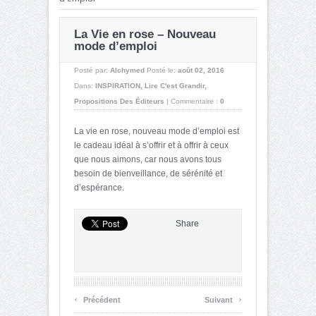
La Vie en rose – Nouveau
mode d’emploi
Posté par:
Alchymed
Posté le:
août 02, 2016
Dans:
INSPIRATION
,
Lire C'est Grandir
,
Propositions Des Éditeurs
|
Commentaire :
0
La vie en rose, nouveau mode d’emploi est
le cadeau idéal à s’offrir et à offrir à ceux
que nous aimons, car nous avons tous
besoin de bienveillance, de sérénité et
d’espérance.
Share
‹
›
Précédent
Suivant