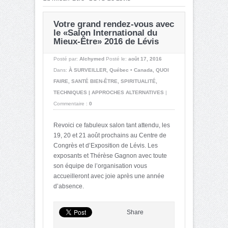
Votre grand rendez-vous avec
le «Salon International du
Mieux-Être» 2016 de Lévis
Posté par:
Alchymed
Posté le:
août 17, 2016
Dans:
À SURVEILLER
,
Québec • Canada
,
QUOI
FAIRE
,
SANTÉ BIEN-ÊTRE
,
SPIRITUALITÉ
,
TECHNIQUES | APPROCHES ALTERNATIVES
|
Commentaire :
0
Revoici ce fabuleux salon tant attendu, les
19, 20 et 21 août prochains au Centre de
Congrès et d’Exposition de Lévis. Les
exposants et Thérèse Gagnon avec toute
son équipe de l’organisation vous
accueilleront avec joie après une année
d’absence.
Share