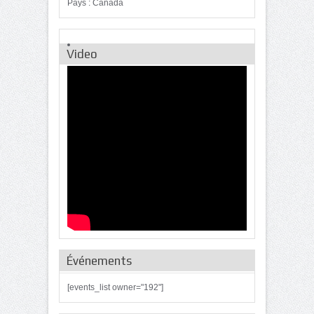
Pays : Canada
Video
Événements
[events_list owner="192"]