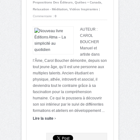
Propositions Des Éditeurs
,
Québec • Canada
,
Relaxation - Méditation
,
Vidéos Inspirantes
|
Commentaire :
0
AUTEUR :
CAROL
BOUCHER
Manuel et
artiste dans
l’Âme, Carol Boucher démontre, depuis son
tout jeune âge, qu’il est une personne aux
multiples talents. Ancien étudiant en
physique, athée, introverti et asocial, il
deviendra tout le contraire grâce à sa
fascination pour la compréhension
humaine. Ce qui le poussera à découvrir
son soi intérieur par le suivi de différentes
formations et ateliers en développement ...
›
Lire la suite