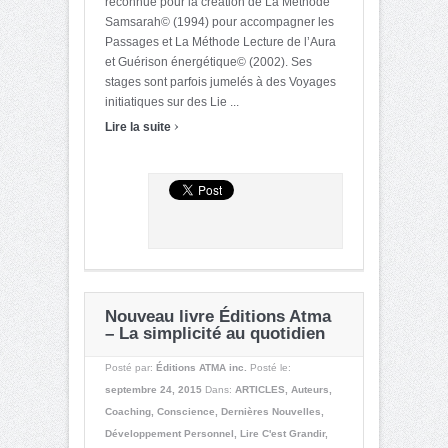
reconnue pour la création de La Méthode
Samsarah© (1994) pour accompagner les
Passages et La Méthode Lecture de l’Aura
et Guérison énergétique© (2002). Ses
stages sont parfois jumelés à des Voyages
initiatiques sur des Lie ...
›
Lire la suite
Nouveau livre Éditions Atma
– La simplicité au quotidien
Posté par:
Éditions ATMA inc.
Posté le:
septembre 24, 2015
Dans:
ARTICLES
,
Auteurs
,
Coaching
,
Conscience
,
Dernières Nouvelles
,
Développement Personnel
,
Lire C'est Grandir
,