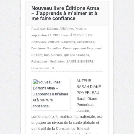
Nouveau livre Éditions Atma
– J’apprends à m’aimer et à
me faire confiance
Posté par:
Éditions ATMA inc.
Posté le:
septembre 24, 2015
Dans:
À SURVEILLER
,
ARTICLES
,
Auteurs
,
Coaching
,
Conscience
,
Dernières Nouvelles
,
Développement Personnel
,
En Bref
,
Nos Auteurs
,
Québec • Canada
,
Relaxation - Méditation
,
SANTÉ BIEN-ÊTRE
|
Commentaire :
0
AUTEUR :
SARAH DIANE
POMERLEAU
Sarah Diane
Pomerleau,
auteure,
conférencière, formatrice internationale, est
engagée au niveau de la santé globale et
de l’éveil de la Conscience. Elle est