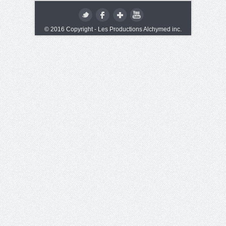
© 2016 Copyright - Les Productions Alchymed inc.