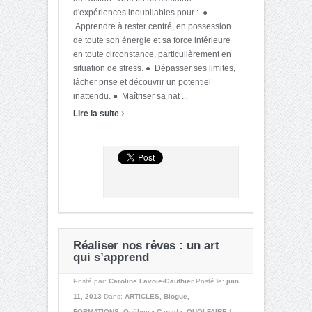
d'expériences inoubliables pour : ●
Apprendre à rester centré, en possession
de toute son énergie et sa force intérieure
en toute circonstance, particulièrement en
situation de stress. ● Dépasser ses limites,
lâcher prise et découvrir un potentiel
inattendu. ● Maîtriser sa nat ...
›
Lire la suite
Réaliser nos rêves : un art
qui s’apprend
Posté par:
Caroline Lavoie-Gauthier
Posté le:
juin
11, 2013
Dans:
ARTICLES
,
Blogue
,
FORMATIONS
,
Québec • Canada
,
QUOI FAIRE
|