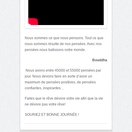
Nous sommes ce que nous pensons. Tout ce que
nous sommes résulte de nos pensées. Avec nos
pensées nous batissons notre monde.
Bouddha
Nous avons entre 45000 et 55000 pensées par
jour. Nous devons faire en sorte d’avoir un
maximum de pensées positives, de pensées
confiantes, inspirantes…
Faites que le rêve dévore votre vie afin que la vie
ne dévore pas votre rêve!
SOURIEZ ET BONNE JOURNÉE !