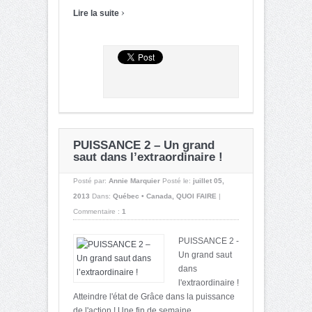
›
Lire la suite
PUISSANCE 2 – Un grand
saut dans l’extraordinaire !
Posté par:
Annie Marquier
Posté le:
juillet 05,
2013
Dans:
Québec • Canada
,
QUOI FAIRE
|
Commentaire :
1
PUISSANCE 2 -
Un grand saut
dans
l'extraordinaire !
Atteindre l'état de Grâce dans la puissance
de l'action ! Une fin de semaine