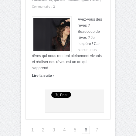
Commentaire :
2
Avez-vous des
rêves ?
Beaucoup de
rêves ? Je
l’espère ! Car
se sont nos
rêves qui nous rendent pleinement vivants
et réaliser nos rêves est un art qui
s'apprend ...
›
Lire la suite
1
2
3
4
5
6
7