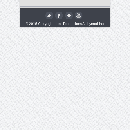
© 2016 Copyright - Les Productions Alchymed inc.