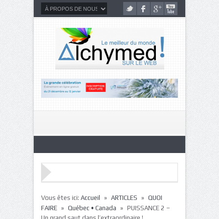
»
»
Vous êtes ici:
Accueil
ARTICLES
QUOI
»
»
FAIRE
Québec • Canada
PUISSANCE 2 –
Un grand saut dans l’extraordinaire !