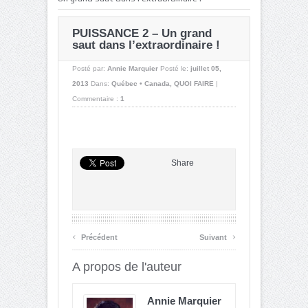
PUISSANCE 2 – Un grand
saut dans l’extraordinaire !
Posté par:
Annie Marquier
Posté le:
juillet 05,
2013
Dans:
Québec • Canada
,
QUOI FAIRE
|
Commentaire :
1
Share
‹
›
Précédent
Suivant
A propos de l'auteur
Annie Marquier