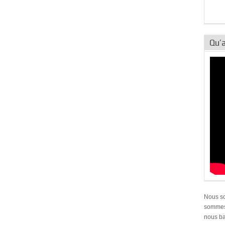
Qu’a
Nous s
sommes 
nous ba