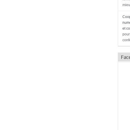
mieu
Coop
numé
et c
pour
conf
Fac