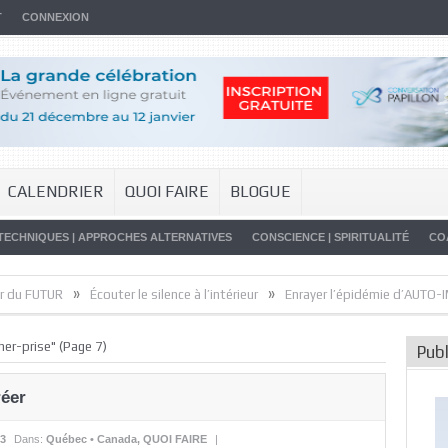
T
CONNEXION
CALENDRIER
QUOI FAIRE
BLOGUE
TECHNIQUES | APPROCHES ALTERNATIVES
CONSCIENCE | SPIRITUALITÉ
CO
»
»
UR
Écouter le silence à l’intérieur
Enrayer l’épidémie d’AUTO-IMMUNITÉ
her-prise"
(Page 7)
Publ
réer
13
Dans:
Québec • Canada
,
QUOI FAIRE
|