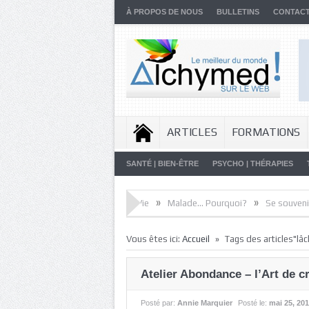
À PROPOS DE NOUS
BULLETINS
CONTAC
ARTICLES
FORMATIONS
SANTÉ | BIEN-ÊTRE
PSYCHO | THÉRAPIES
»
»
»
rielle
Artistes de la Vie
Malade… Pourquoi?
Se souvenir du FUT
»
Vous êtes ici:
Accueil
Tags des articles"lâc
Atelier Abondance – l’Art de c
Posté par:
Annie Marquier
Posté le:
mai 25, 20