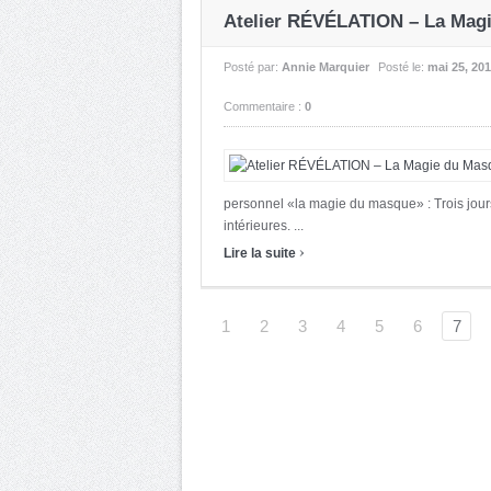
Atelier RÉVÉLATION – La Mag
Posté par:
Annie Marquier
Posté le:
mai 25, 20
Commentaire :
0
personnel «la magie du masque» : Trois jours
intérieures. ...
›
Lire la suite
1
2
3
4
5
6
7