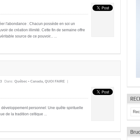
éer l'abondance : Chacun possède en soi un
voir de création illimité. Cette fin de semaine offre
ritable source de ce pouvoir... ...
13
Dans:
Québec • Canada
,
QUOI FAIRE
|
REC
de développement personnel: Une quête spirituelle
 de la tradition celtique ...
Bruc