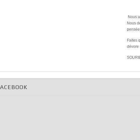
Nous av
Nous de
pensées
Faites q
dévore 
SOURI
FACEBOOK