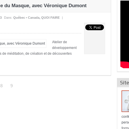
ie du Masque, avec Véronique Dumont
13
Dans:
Québec • Canada
,
QUOI FAIRE
|
Atelier de
développement
 de méditation, de création et de découvertes
Site
8
9
conf
pers
form