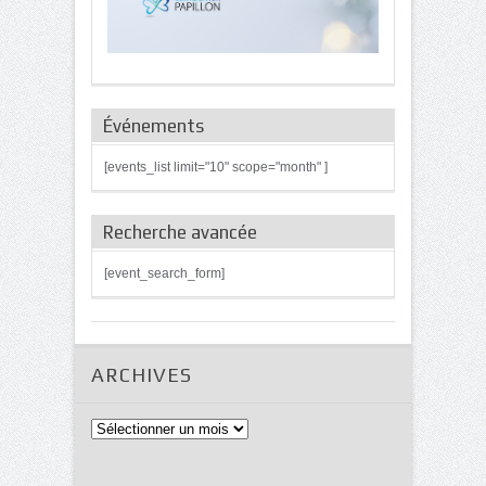
Événements
[events_list limit="10" scope="month" ]
Recherche avancée
[event_search_form]
ARCHIVES
Archives