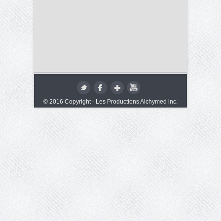
© 2016 Copyright - Les Productions Alchymed inc.