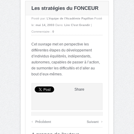
Les stratégies du FONCEUR
Posté par:
L'équipe de l'Académie Papillon
Posté
le:
mai 14, 2003
Dans:
Lire C'est Grandir
|
Commentaire :
0
Cet ouvrage met en perspective les
différentes étapes du développement
d’individus équilibrés, indépendants,
autonomes, capables de passer à l’action,
de surmonter les difficultés et d’aller au
bout d’eux-mêmes.
Share
‹
›
Précédent
Suivant