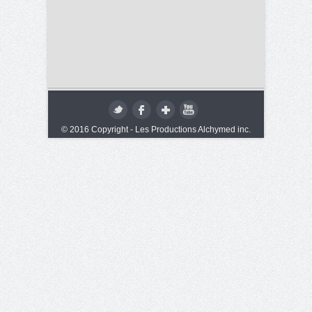
© 2016 Copyright - Les Productions Alchymed inc.