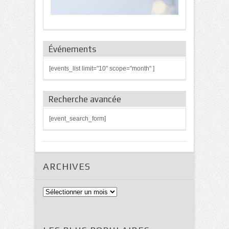
Événements
[events_list limit="10" scope="month" ]
Recherche avancée
[event_search_form]
ARCHIVES
Archives