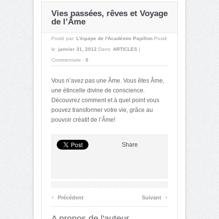
Vies passées, rêves et Voyage
de l’Âme
Posté par:
L'équipe de l'Académie Papillon
Posté
le:
janvier 31, 2012
Dans:
ARTICLES
|
Commentaire :
0
Vous n’avez pas une Âme. Vous êtes Âme,
une étincelle divine de conscience.
Découvrez comment et à quel point vous
pouvez transformer votre vie, grâce au
pouvoir créatif de l’Âme!
Share
‹
›
Précédent
Suivant
A propos de l'auteur