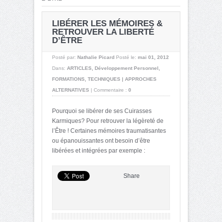
LIBÉRER LES MÉMOIRES &
RETROUVER LA LIBERTÉ
D’ÊTRE
Posté par:
Nathalie Picard
Posté le:
mai 01, 2012
Dans:
ARTICLES
,
Développement Personnel
,
FORMATIONS
,
TECHNIQUES | APPROCHES
ALTERNATIVES
|
Commentaire :
0
Pourquoi se libérer de ses Cuirasses
Karmiques? Pour retrouver la légèreté de
l’Être ! Certaines mémoires traumatisantes
ou épanouissantes ont besoin d’être
libérées et intégrées par exemple :
Share