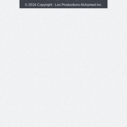
© 2016 Copyright - Les Productions Alchymed inc.