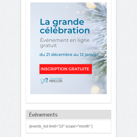
Événements
[events_list limit="10" scope="month" ]