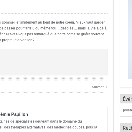
ui sommeille timidement au fond de notre coeur. Mieux vaut garder
s de passer pour farfelu ou même fou….désolée… mais la Vie a déjà
uérir. N’avez-vous pas remarqué que notre corps se guérit souvent
 propre intervention?
›
Suivant
Évé
[even
émie Papillon
taines de spécialistes oeuvrant dans le domaine du
Rec
, des thérapies alternatives, des médecines douces, pour la