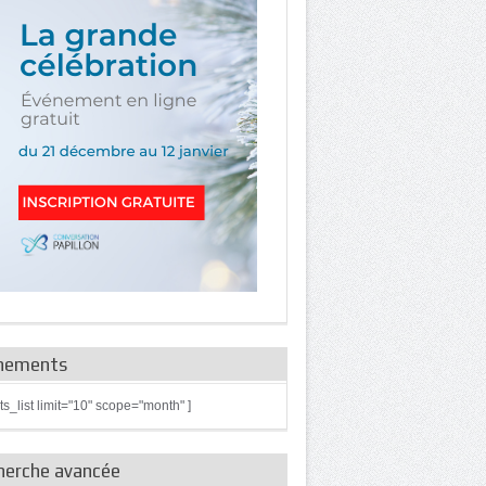
nements
ts_list limit="10" scope="month" ]
herche avancée