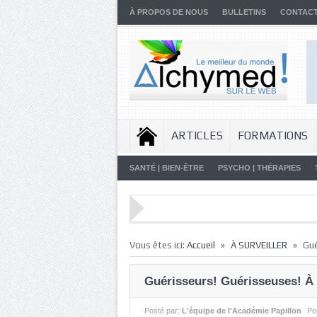
À PROPOS DE NOUS
BULLETINS
CONTAC
ARTICLES
FORMATIONS
SANTÉ | BIEN-ÊTRE
PSYCHO | THÉRAPIES
»
»
Vous êtes ici:
Accueil
À SURVEILLER
Gué
Guérisseurs! Guérisseuses! À 
Posté par:
L'équipe de l'Académie Papillon
Po