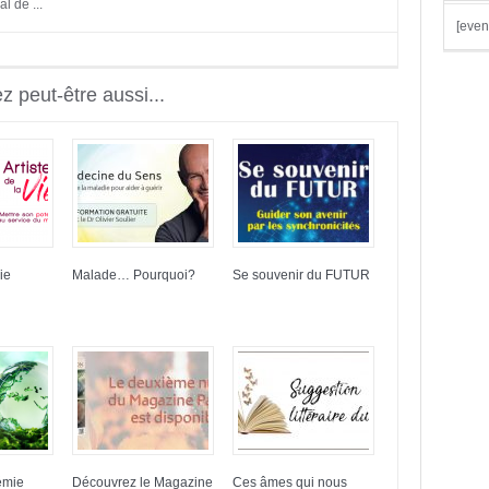
l de ...
[even
 peut-être aussi...
ie
Malade… Pourquoi?
Se souvenir du FUTUR
émie
Découvrez le Magazine
Ces âmes qui nous