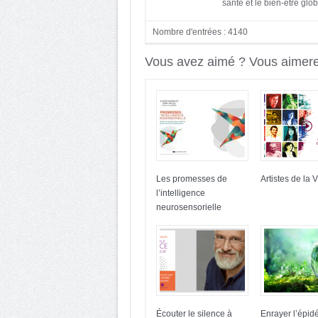
santé et le bien-être globa
Nombre d'entrées : 4140
Vous avez aimé ? Vous aimerez
Les promesses de
Artistes de la V
l’intelligence
neurosensorielle
Écouter le silence à
Enrayer l’épid