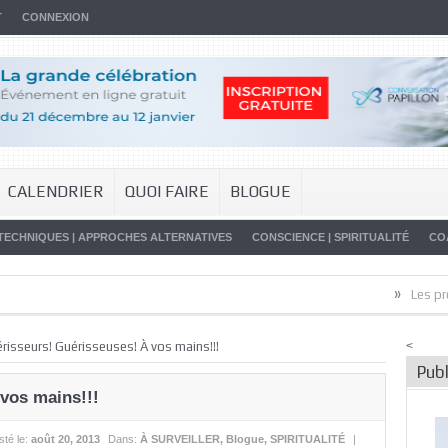
T
CONNEXION
CALENDRIER
QUOI FAIRE
BLOGUE
TECHNIQUES | APPROCHES ALTERNATIVES
CONSCIENCE | SPIRITUALITÉ
CO
»
Les promesses
risseurs! Guérisseuses! À vos mains!!!
<
Publ
vos mains!!!
sté le:
août 20, 2013
Dans:
À SURVEILLER
,
Blogue
,
SPIRITUALITÉ
|