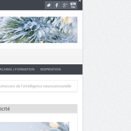
ACHING | FORMATION
INSPIRATION
»
»
 de l’intelligence neurosensorielle
Artistes de la Vie
Malade… Pourq
icité