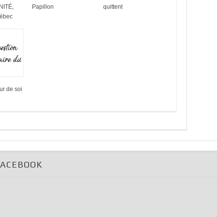
NITÉ,
Papillon
quittent
uébec
ur de soi
FACEBOOK