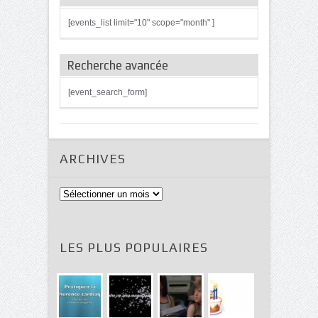
[events_list limit="10" scope="month" ]
Recherche avancée
[event_search_form]
ARCHIVES
Archives
LES PLUS POPULAIRES