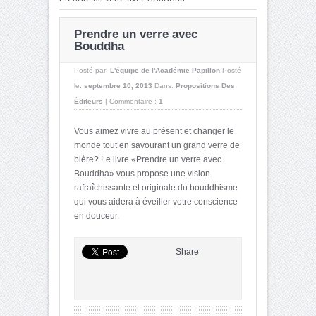
Prendre un verre avec
Bouddha
Posté par:
L'équipe de l'Académie Papillon
Posté
le:
septembre 10, 2013
Dans:
Propositions Des
Éditeurs
|
Commentaire :
1
Vous aimez vivre au présent et changer le
monde tout en savourant un grand verre de
bière? Le livre «Prendre un verre avec
Bouddha» vous propose une vision
rafraîchissante et originale du bouddhisme
qui vous aidera à éveiller votre conscience
en douceur.
Share