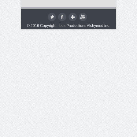
© 2016 Copyright - Les Productions Alchymed inc.