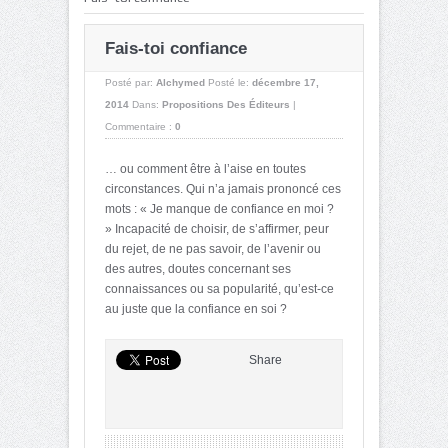
Fais-toi confiance
Posté par:
Alchymed
Posté le:
décembre 17,
2014
Dans:
Propositions Des Éditeurs
|
Commentaire :
0
… ou comment être à l’aise en toutes
circonstances. Qui n’a jamais prononcé ces
mots : « Je manque de confiance en moi ?
» Incapacité de choisir, de s’affirmer, peur
du rejet, de ne pas savoir, de l’avenir ou
des autres, doutes concernant ses
connaissances ou sa popularité, qu’est-ce
au juste que la confiance en soi ?
Share