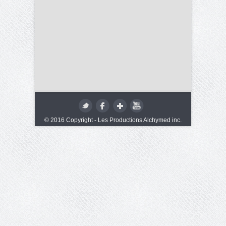
© 2016 Copyright - Les Productions Alchymed inc.