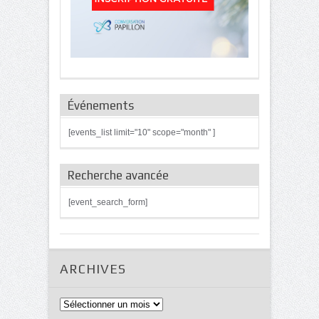
Événements
[events_list limit="10" scope="month" ]
Recherche avancée
[event_search_form]
ARCHIVES
Archives