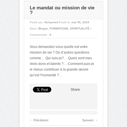
Le mandat ou mission de vie
?
Posté par:
Alchymed
Posté le:
mai 06, 2015
Dans:
Blogue
,
FORMATIONS
,
SPIRITUALITÉ
|
Commentaire :
0
Vous demandez-vous quelle est votre
mission de vie ? Ou d’autres questions
comme… Qui suis-je?… Quels sont mes
réels dons et talents ?… Comment puis-je
le mieux contribuer à la grande œuvre
qu’est l’humanité ?…
Share
‹
›
Précédent
Suivant