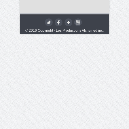
© 2016 Copyright - Les Productions Alchymed inc.