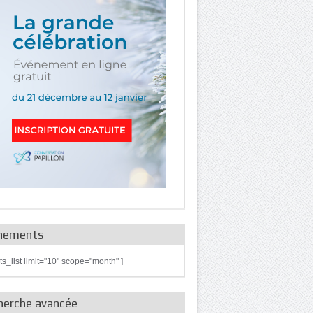
nements
ts_list limit="10" scope="month" ]
herche avancée