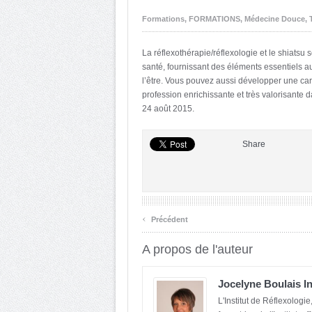
Formations
,
FORMATIONS
,
Médecine Douce
,
La réflexothérapie/réflexologie et le shiatsu s
santé, fournissant des éléments essentiels a
l’être. Vous pouvez aussi développer une carr
profession enrichissante et très valorisante
24 août 2015.
Share
‹
Précédent
A propos de l'auteur
Jocelyne Boulais In
L'Institut de Réflexologi