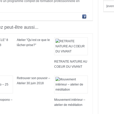
 offre un programme complet de formation professionnelle en
[even
 peut-être aussi...
CLE” 8
Atelier ”Qu’est ce que le
8
lâcher-prise?”
RETRAITE NATURE AU
COEUR DU VIVANT
Retrouver son pouvoir –
Atelier 30 juin 2018
onopono –
Mouvement intérieur –
atelier de méditation