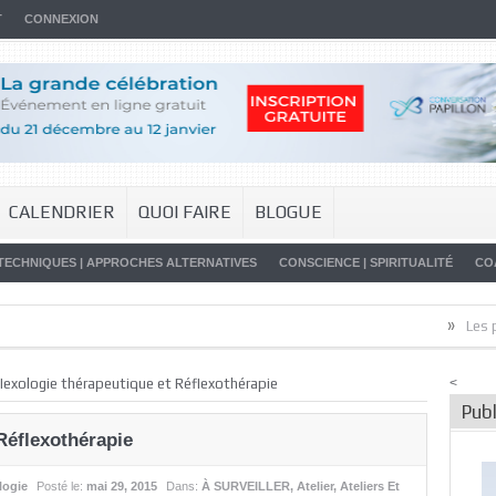
T
CONNEXION
CALENDRIER
QUOI FAIRE
BLOGUE
TECHNIQUES | APPROCHES ALTERNATIVES
CONSCIENCE | SPIRITUALITÉ
CO
»
Les promess
lexologie thérapeutique et Réflexothérapie
<
Publ
Réflexothérapie
logie
Posté le:
mai 29, 2015
Dans:
À SURVEILLER
,
Atelier
,
Ateliers Et