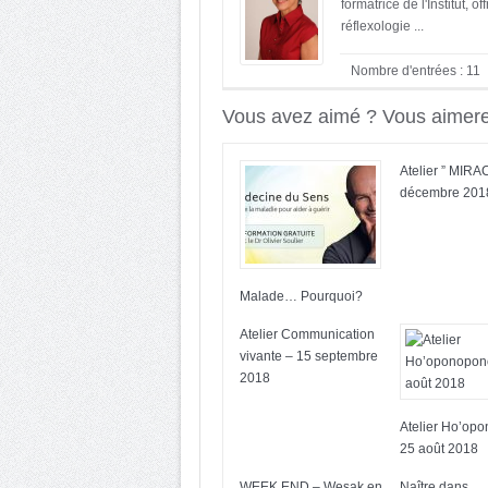
formatrice de l'Institut,
réflexologie ...
Nombre d'entrées : 11
Vous avez aimé ? Vous aimerez
Atelier ” MIRA
décembre 201
Malade… Pourquoi?
Atelier Communication
vivante – 15 septembre
2018
Atelier Ho’op
25 août 2018
WEEK END – Wesak en
Naître dans