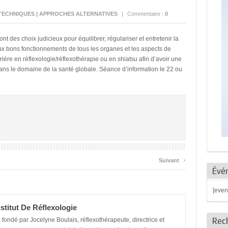
TECHNIQUES | APPROCHES ALTERNATIVES
|
Commentaire :
0
ont des choix judicieux pour équilibrer, régulariser et entretenir la
ux bons fonctionnements de tous les organes et les aspects de
ière en réflexologie/réflexothérapie ou en shiatsu afin d’avoir une
 dans le domaine de la santé globale. Séance d’information le 22 ou
›
Suivant
Évé
[even
stitut De Réflexologie
Rec
e, fondé par Jocelyne Boulais, réflexothérapeute, directrice et