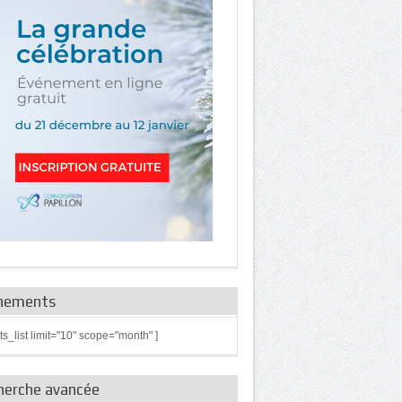
nements
ts_list limit="10" scope="month" ]
herche avancée