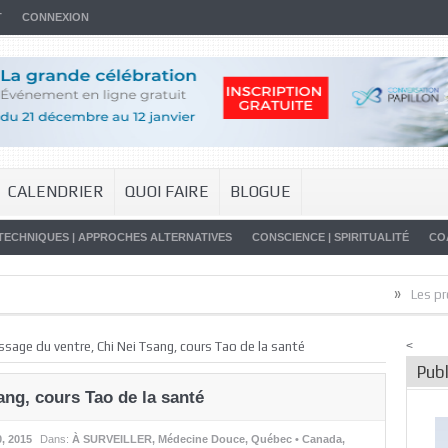
T
CONNEXION
CALENDRIER
QUOI FAIRE
BLOGUE
TECHNIQUES | APPROCHES ALTERNATIVES
CONSCIENCE | SPIRITUALITÉ
CO
»
Les promesses
sage du ventre, Chi Nei Tsang, cours Tao de la santé
<
Publ
ang, cours Tao de la santé
, 2015
Dans:
À SURVEILLER
,
Médecine Douce
,
Québec • Canada
,