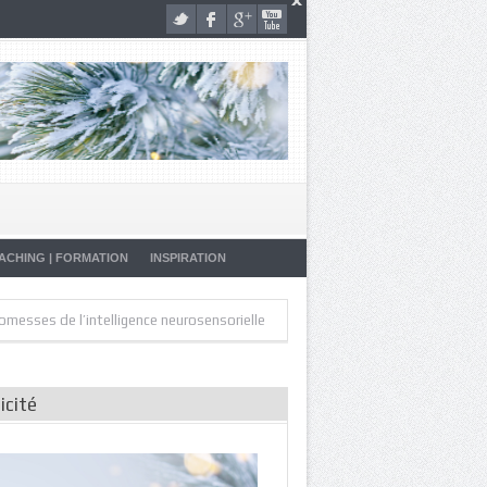
ACHING | FORMATION
INSPIRATION
»
»
 de l’intelligence neurosensorielle
Artistes de la Vie
Malade… Pourq
icité