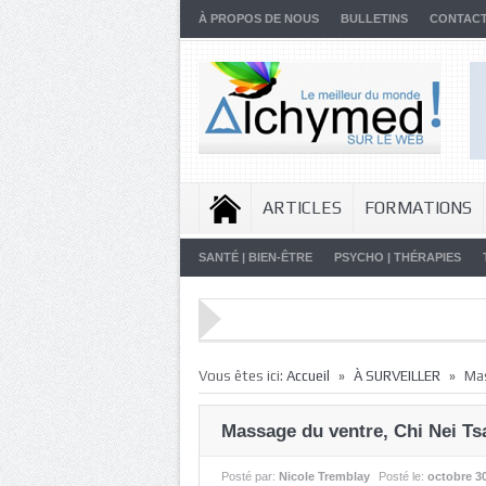
À PROPOS DE NOUS
BULLETINS
CONTAC
ARTICLES
FORMATIONS
SANTÉ | BIEN-ÊTRE
PSYCHO | THÉRAPIES
»
»
Vous êtes ici:
Accueil
À SURVEILLER
Mas
Massage du ventre, Chi Nei Ts
Posté par:
Nicole Tremblay
Posté le:
octobre 30