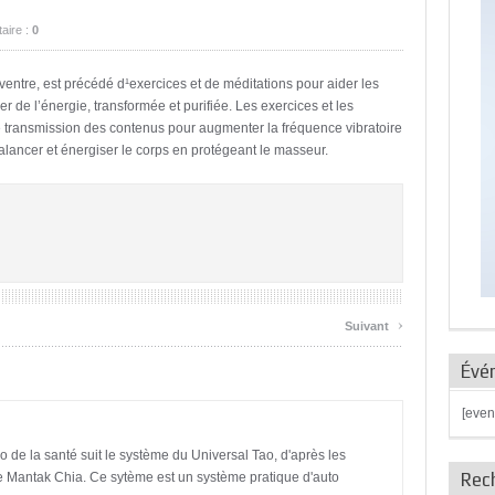
aire :
0
re, est précédé d¹exercices et de méditations pour aider les
r de l’énergie, transformée et purifiée. Les exercices et les
 transmission des contenus pour augmenter la fréquence vibratoire
alancer et énergiser le corps en protégeant le masseur.
›
Suivant
Évé
[even
 de la santé suit le système du Universal Tao, d'après les
Rec
 Mantak Chia. Ce sytème est un système pratique d'auto