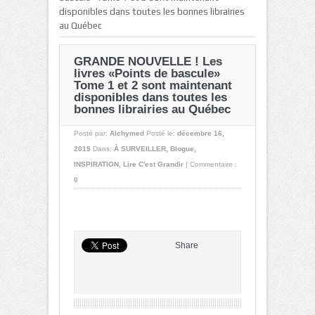
disponibles dans toutes les bonnes librairies
au Québec
GRANDE NOUVELLE ! Les
livres «Points de bascule»
Tome 1 et 2 sont maintenant
disponibles dans toutes les
bonnes librairies au Québec
Posté par:
Alchymed
Posté le:
décembre 16,
2015
Dans:
À SURVEILLER
,
Blogue
,
INSPIRATION
,
Lire C'est Grandir
|
Commentaire :
0
Share