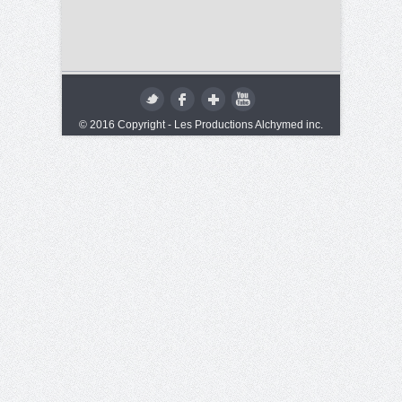
© 2016 Copyright - Les Productions Alchymed inc.