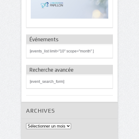
Événements
[events_list limit="10" scope="month" ]
Recherche avancée
[event_search_form]
ARCHIVES
Archives