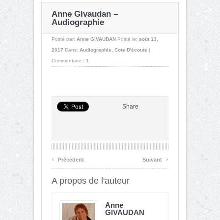
Anne Givaudan –
Audiographie
Posté par:
Anne GIVAUDAN
Posté le:
août 13,
2017
Dans:
Audiographie
,
Cote D'écoute
|
Commentaire :
1
Share
‹
›
Précédent
Suivant
A propos de l'auteur
Anne
GIVAUDAN