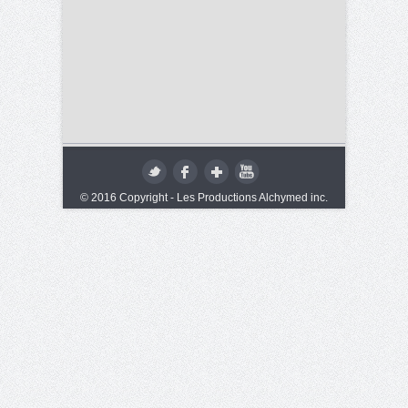
© 2016 Copyright - Les Productions Alchymed inc.