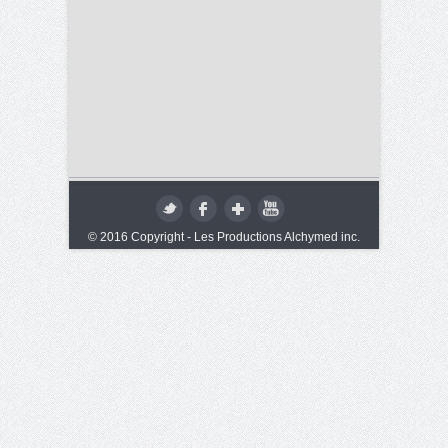
© 2016 Copyright - Les Productions Alchymed inc.