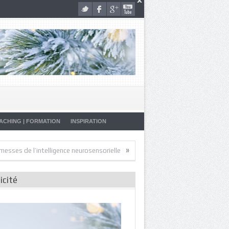
ACHING | FORMATION
INSPIRATION
»
»
 l’intelligence neurosensorielle
Artistes de la Vie
Malade… Pourquoi
icité