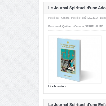
Le Journal Spirituel d’une Ado
Posté par:
Kasara
Posté le:
août 20, 2014
Dan
Personnel
,
Québec • Canada
,
SPIRITUALITÉ
|
›
Lire la suite
Le Journal Spirituel d’une Enf