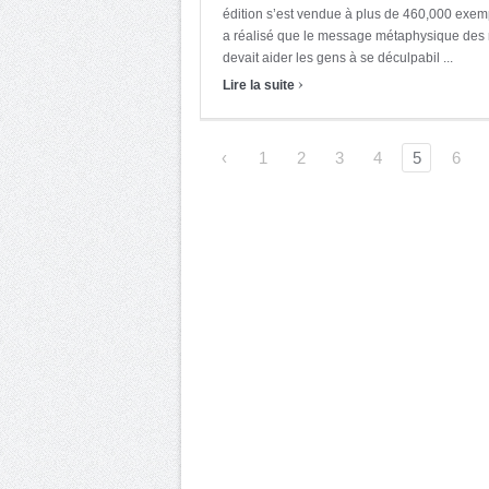
édition s’est vendue à plus de 460,000 exempl
a réalisé que le message métaphysique des ma
devait aider les gens à se déculpabil ...
›
Lire la suite
‹
1
2
3
4
5
6