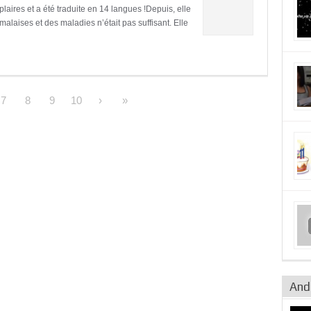
aires et a été traduite en 14 langues !Depuis, elle
laises et des maladies n’était pas suffisant. Elle
7
8
9
10
›
»
Andr