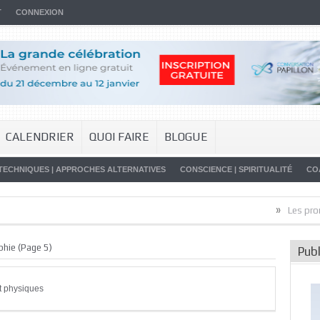
T
CONNEXION
CALENDRIER
QUOI FAIRE
BLOGUE
TECHNIQUES | APPROCHES ALTERNATIVES
CONSCIENCE | SPIRITUALITÉ
CO
»
Les promesses de
phie
(Page 5)
Publ
et physiques