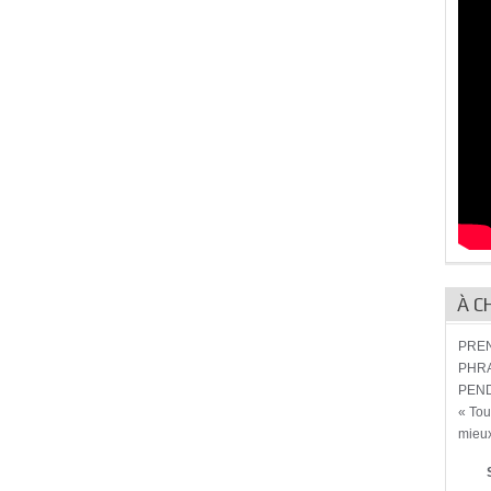
À C
PREN
PHRA
PEND
« Tou
mieux