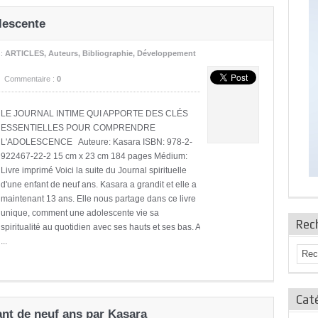
lescente
s:
ARTICLES
,
Auteurs
,
Bibliographie
,
Développement
Commentaire :
0
LE JOURNAL INTIME QUI APPORTE DES CLÉS
ESSENTIELLES POUR COMPRENDRE
L'ADOLESCENCE Auteure: Kasara ISBN: 978-2-
922467-22-2 15 cm x 23 cm 184 pages Médium:
Livre imprimé Voici la suite du Journal spirituelle
d'une enfant de neuf ans. Kasara a grandit et elle a
maintenant 13 ans. Elle nous partage dans ce livre
unique, comment une adolescente vie sa
Rec
spiritualité au quotidien avec ses hauts et ses bas. A
...
Caté
ant de neuf ans par Kasara