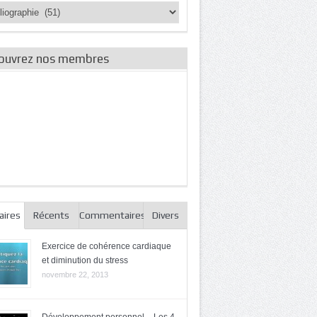
ories
es
ouvrez nos membres
aires
Récents
Commentaires
Divers
Exercice de cohérence cardiaque
et diminution du stress
novembre 22, 2013