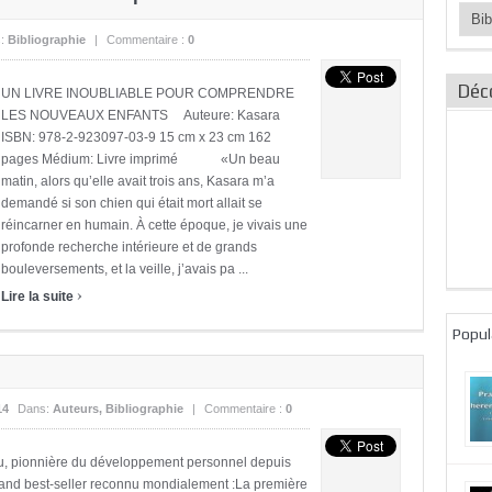
Catég
des
s:
Bibliographie
|
Commentaire :
0
articl
Déc
UN LIVRE INOUBLIABLE POUR COMPRENDRE
LES NOUVEAUX ENFANTS Auteure: Kasara
ISBN: 978-2-923097-03-9 15 cm x 23 cm 162
pages Médium: Livre imprimé «Un beau
matin, alors qu’elle avait trois ans, Kasara m’a
demandé si son chien qui était mort allait se
réincarner en humain. À cette époque, je vivais une
profonde recherche intérieure et de grands
bouleversements, et la veille, j’avais pa ...
›
Lire la suite
Popul
14
Dans:
Auteurs
,
Bibliographie
|
Commentaire :
0
beau, pionnière du développement personnel depuis
rand best-seller reconnu mondialement :La première