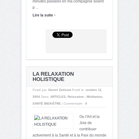
minutes passées en ma compagnie soient
p ...
›
Lire la suite
LA RELAXATION
HOLISTIQUE
Posté par:
Daniel Zekkout
Posté le:
octobre 11,
2004
Dans:
ARTICLES
,
Relaxation - Méditation
,
SANTÉ BIEN-ÊTRE
|
Commentaire :
0
Ou l'Art et la
Joie de
contribuer
activement à la Santé et à la Paix du monde