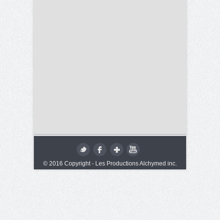
© 2016 Copyright - Les Productions Alchymed inc.