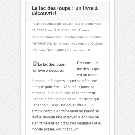
Le lac des loups : un livre à
découvrir!
Posté par:
Annabelle Boyer
Posté le:
septembre
04, 2013
Dans:
À SURVEILLER
,
Auteurs
,
Dernières Nouvelles
,
Développement Personnel
,
INSPIRATION
,
Non Classé
,
Nos Auteurs
,
Québec
• Canada
,
QUOI FAIRE
|
Commentaire :
0
Résumé : Le
lac des loups
est un roman
fantastique à travers lequel se mêle une
intrigue policière. Résumé : Quand le
fantastique et le policier se rencontrent…
Gabrielle était loin de se douter de ce qui
l’attendait. Ce qui ne devait être qu’un
simple camp d’entraînement de karaté se
révèle devenir une incroyable épopée où
s’entremêlent les créatures magiques et le
monde actuel. Pour découvri ...