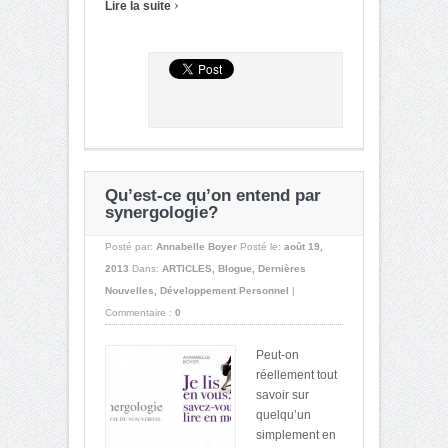
›
Lire la suite
Qu’est-ce qu’on entend par
synergologie?
Posté par:
Annabelle Boyer
Posté le:
août 19,
2013
Dans:
ARTICLES
,
Blogue
,
Dernières
Nouvelles
,
Développement Personnel
|
Commentaire :
0
Peut-on
réellement tout
savoir sur
quelqu’un
simplement en