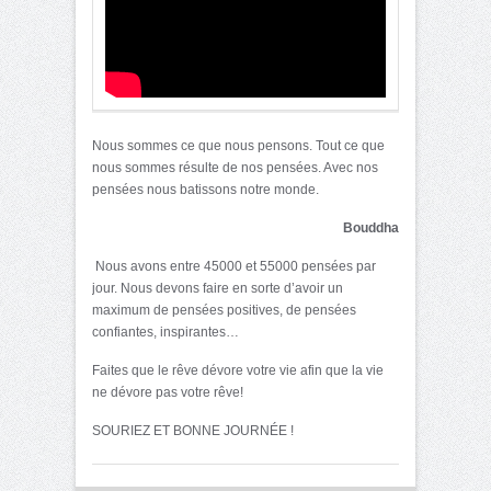
Nous sommes ce que nous pensons. Tout ce que
nous sommes résulte de nos pensées. Avec nos
pensées nous batissons notre monde.
Bouddha
Nous avons entre 45000 et 55000 pensées par
jour. Nous devons faire en sorte d’avoir un
maximum de pensées positives, de pensées
confiantes, inspirantes…
Faites que le rêve dévore votre vie afin que la vie
ne dévore pas votre rêve!
SOURIEZ ET BONNE JOURNÉE !