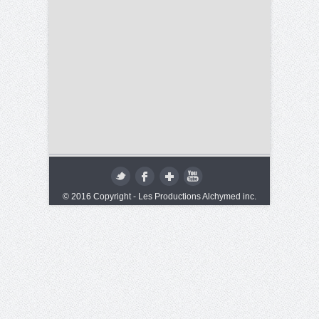
© 2016 Copyright - Les Productions Alchymed inc.