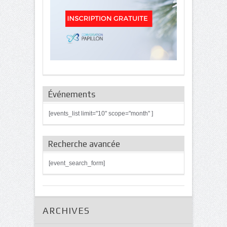
Événements
[events_list limit="10" scope="month" ]
Recherche avancée
[event_search_form]
ARCHIVES