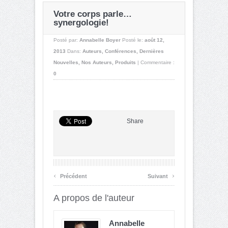
Votre corps parle…
synergologie!
Posté par:
Annabelle Boyer
Posté le:
août 12,
2013
Dans:
Auteurs
,
Conférences
,
Dernières
Nouvelles
,
Nos Auteurs
,
Produits
|
Commentaire :
0
Share
‹
›
Précédent
Suivant
A propos de l'auteur
Annabelle