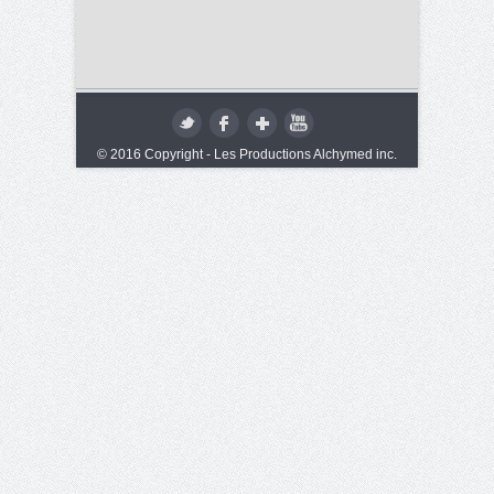
© 2016 Copyright - Les Productions Alchymed inc.