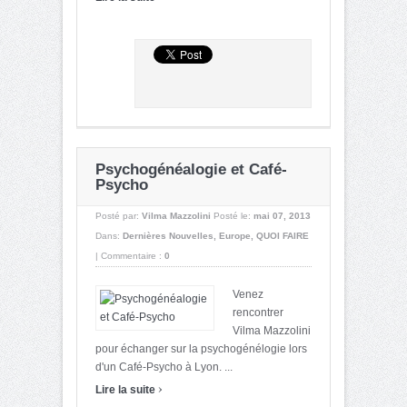
Psychogénéalogie et Café-
Psycho
Posté par:
Vilma Mazzolini
Posté le:
mai 07, 2013
Dans:
Dernières Nouvelles
,
Europe
,
QUOI FAIRE
|
Commentaire :
0
Venez
rencontrer
Vilma Mazzolini
pour échanger sur la psychogénélogie lors
d'un Café-Psycho à Lyon. ...
›
Lire la suite