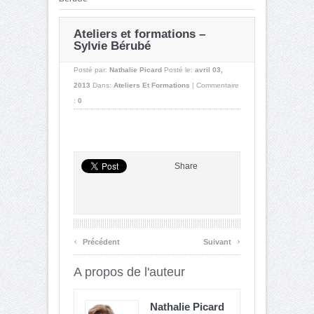
Ateliers et formations –
Sylvie Bérubé
Posté par:
Nathalie Picard
Posté le:
avril 03,
2013
Dans:
Ateliers Et Formations
|
Commentaire
:
0
Share
‹
›
Précédent
Suivant
A propos de l'auteur
Nathalie Picard