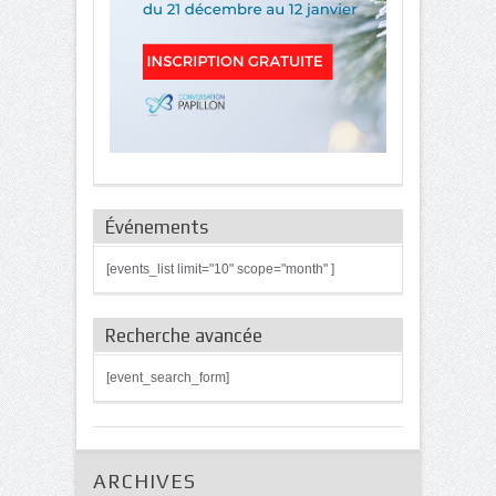
Événements
[events_list limit="10" scope="month" ]
Recherche avancée
[event_search_form]
ARCHIVES