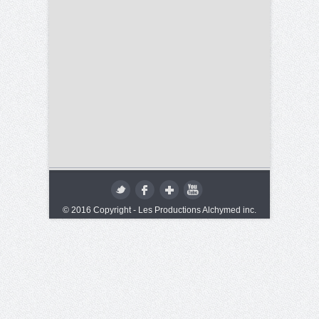
© 2016 Copyright - Les Productions Alchymed inc.