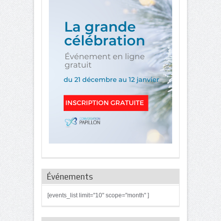
Événements
[events_list limit="10" scope="month" ]