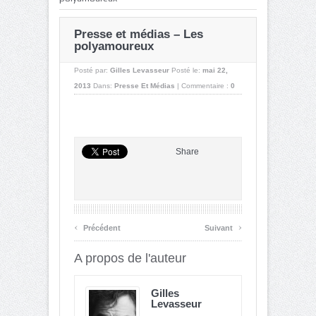
Presse et médias – Les
polyamoureux
Posté par:
Gilles Levasseur
Posté le:
mai 22,
2013
Dans:
Presse Et Médias
|
Commentaire :
0
Share
‹
›
Précédent
Suivant
A propos de l'auteur
Gilles
Levasseur