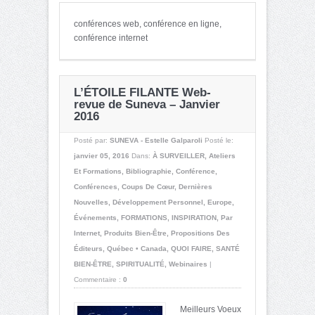
conférences web, conférence en ligne,
conférence internet
L’ÉTOILE FILANTE Web-
revue de Suneva – Janvier
2016
Posté par:
SUNEVA - Estelle Galparoli
Posté le:
janvier 05, 2016
Dans:
À SURVEILLER
,
Ateliers
Et Formations
,
Bibliographie
,
Conférence
,
Conférences
,
Coups De Cœur
,
Dernières
Nouvelles
,
Développement Personnel
,
Europe
,
Événements
,
FORMATIONS
,
INSPIRATION
,
Par
Internet
,
Produits Bien-Être
,
Propositions Des
Éditeurs
,
Québec • Canada
,
QUOI FAIRE
,
SANTÉ
BIEN-ÊTRE
,
SPIRITUALITÉ
,
Webinaires
|
Commentaire :
0
Meilleurs Voeux