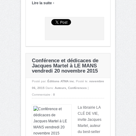
›
Lire la suite
Conférence et dédicaces de
Jacques Martel à LE MANS
vendredi 20 novembre 2015
Posté par:
Éditions ATMA inc.
Posté le:
novembre
06, 2015
Dans:
Auteurs
,
Conférences
|
Commentaire :
0
La librairie LA
CLÉ DE VIE,
invite Jacques
Martel, auteur
du best-seller