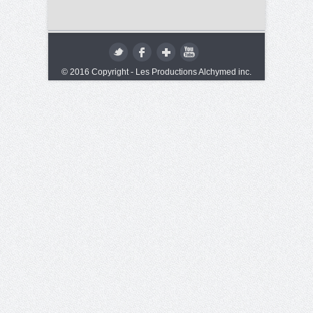
© 2016 Copyright - Les Productions Alchymed inc.