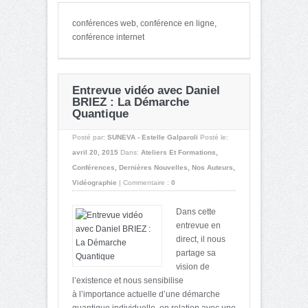
conférences web, conférence en ligne,
conférence internet
Entrevue vidéo avec Daniel
BRIEZ : La Démarche
Quantique
Posté par:
SUNEVA - Estelle Galparoli
Posté le:
avril 20, 2015
Dans:
Ateliers Et Formations
,
Conférences
,
Dernières Nouvelles
,
Nos Auteurs
,
Vidéographie
|
Commentaire :
0
Dans cette
entrevue en
direct, il nous
partage sa
vision de
l’existence et nous sensibilise
à l’importance actuelle d’une démarche
quantique individuelle, en relation avec une