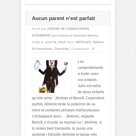
Aucun parent n’est parfait
Posté par:
CENTRE DE CONSULTATION
SCÉNERGIE Lise Lareau et Jocelyne Harvey
Posté le:
avril 16, 2015
Dans:
ARTICLES
,
Ateliers
Et Formations
,
Coaching
|
Commentaire :
0
Les
comportements
à éviter avec
vos enfants…
Julie est mère
de deux enfants
qu’elle aime : Jérémie et Benoît. Cependant
parfois Jérémie teste la patience de sa
mère et certaines phrases malheureuses
s’échappent alors… Jérémie, regarde
Benoît, il écoute sa maman lui ! Jérémie, si
tu restes bien tranquille, tu auras une
surprise ! Décolle Jérémie et laisse-moi