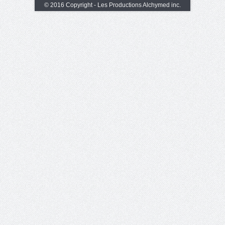
© 2016 Copyright - Les Productions Alchymed inc.