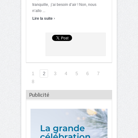
tranquille, j’ai besoin d’air ! Non, nous
n’allo ...
›
Lire la suite
1
2
3
4
5
6
7
8
Publicité