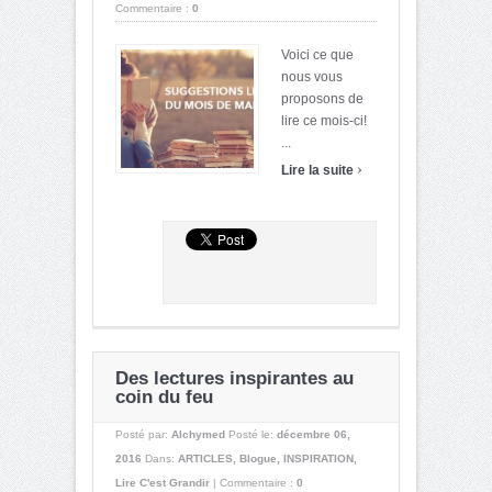
Commentaire :
0
Voici ce que
nous vous
proposons de
lire ce mois-ci!
...
›
Lire la suite
Des lectures inspirantes au
coin du feu
Posté par:
Alchymed
Posté le:
décembre 06,
2016
Dans:
ARTICLES
,
Blogue
,
INSPIRATION
,
Lire C'est Grandir
|
Commentaire :
0