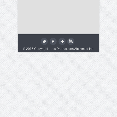
© 2016 Copyright - Les Productions Alchymed inc.