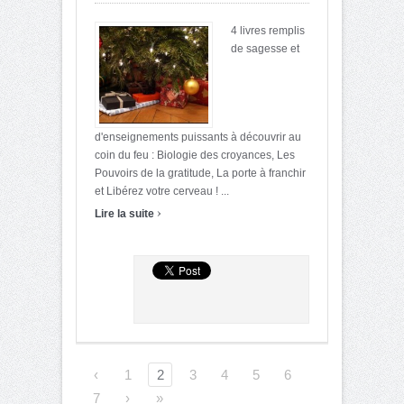
4 livres remplis
de sagesse et
d'enseignements puissants à découvrir au
coin du feu : Biologie des croyances, Les
Pouvoirs de la gratitude, La porte à franchir
et Libérez votre cerveau ! ...
›
Lire la suite
‹
1
2
3
4
5
6
7
›
»