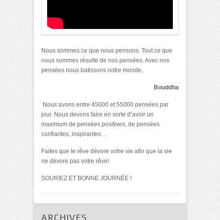
Nous sommes ce que nous pensons. Tout ce que
nous sommes résulte de nos pensées. Avec nos
pensées nous batissons notre monde.
Bouddha
Nous avons entre 45000 et 55000 pensées par
jour. Nous devons faire en sorte d’avoir un
maximum de pensées positives, de pensées
confiantes, inspirantes…
Faites que le rêve dévore votre vie afin que la vie
ne dévore pas votre rêve!
SOURIEZ ET BONNE JOURNÉE !
ARCHIVES