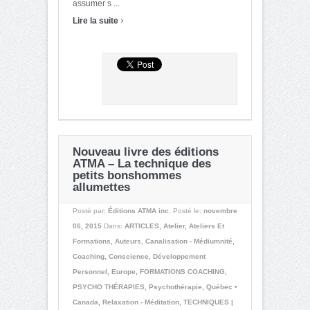
assumer s ...
›
Lire la suite
Nouveau livre des éditions
ATMA – La technique des
petits bonshommes
allumettes
Posté par:
Éditions ATMA inc.
Posté le:
novembre
06, 2015
Dans:
ARTICLES
,
Atelier
,
Ateliers Et
Formations
,
Auteurs
,
Canalisation - Médiumnité
,
Coaching
,
Conscience
,
Développement
Personnel
,
Europe
,
FORMATIONS COACHING
,
PSYCHO THÉRAPIES
,
Psychothérapie
,
Québec •
Canada
,
Relaxation - Méditation
,
TECHNIQUES |