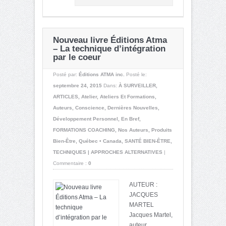
Nouveau livre Éditions Atma
– La technique d’intégration
par le coeur
Posté par:
Éditions ATMA inc.
Posté le:
septembre 24, 2015
Dans:
À SURVEILLER
,
ARTICLES
,
Atelier
,
Ateliers Et Formations
,
Auteurs
,
Conscience
,
Dernières Nouvelles
,
Développement Personnel
,
En Bref
,
FORMATIONS COACHING
,
Nos Auteurs
,
Produits
Bien-Être
,
Québec • Canada
,
SANTÉ BIEN-ÊTRE
,
TECHNIQUES | APPROCHES ALTERNATIVES
|
Commentaire :
0
AUTEUR :
JACQUES
MARTEL
Jacques Martel,
auteur,