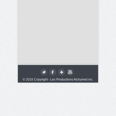
© 2016 Copyright - Les Productions Alchymed inc.