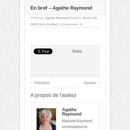
En bref – Agathe Raymond
Posté par:
Agathe Raymond
Posté le:
février 03,
2013
Dans:
En Bref
|
Commentaire :
0
Share
‹
›
Précédent
Suivant
A propos de l'auteur
Agathe
Raymond
Madame Raymond
est fondatrice et