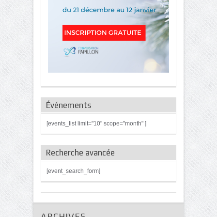
Événements
[events_list limit="10" scope="month" ]
Recherche avancée
[event_search_form]
ARCHIVES