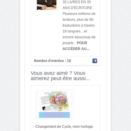
35 LIVRES EN 35
ANS D'ÉCRITURE...
Plusieurs millions de
lecteurs, plus de 80
traductions à travers
18 langues... et
encore beaucoup de
projets...
POUR
ACCÉDER AU...
Nombre d'entrées : 16
Vous avez aimé ? Vous
aimerez peut-être aussi...
Changement de Cycle, mon horloge