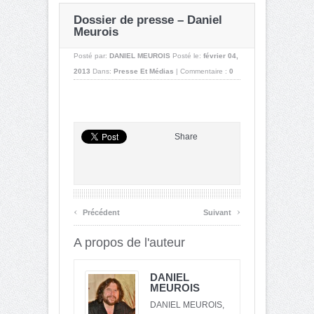
Dossier de presse – Daniel
Meurois
Posté par:
DANIEL MEUROIS
Posté le:
février 04,
2013
Dans:
Presse Et Médias
|
Commentaire :
0
Share
‹
›
Précédent
Suivant
A propos de l'auteur
DANIEL
MEUROIS
DANIEL MEUROIS,