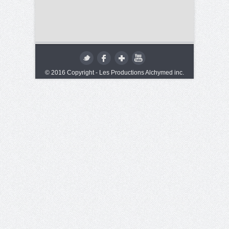
© 2016 Copyright - Les Productions Alchymed inc.