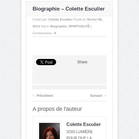
Biographie – Colette Esculier
Posté par:
Colette Esculier
Posté le:
février 06,
2013
Dans:
Biographie
,
SPIRITUALITÉ
|
Commentaire :
0
Share
‹
›
Précédent
Suivant
A propos de l'auteur
Colette Esculier
SOIS LUMIÈRE
POUR QUE LA