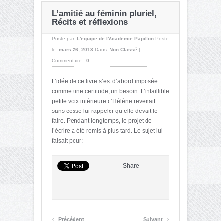
L’amitié au féminin pluriel,
Récits et réflexions
Posté par:
L'équipe de l'Académie Papillon
Posté
le:
mars 26, 2013
Dans:
Non Classé
|
Commentaire :
0
L’idée de ce livre s’est d’abord imposée
comme une certitude, un besoin. L’infaillible
petite voix intérieure d’Hélène revenait
sans cesse lui rappeler qu’elle devait le
faire. Pendant longtemps, le projet de
l’écrire a été remis à plus tard. Le sujet lui
faisait peur:
Share
‹
›
Précédent
Suivant