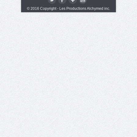
© 2016 Copyright - Les Productions Alchymed inc.