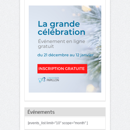
Événements
[events_list limit="10" scope="month" ]