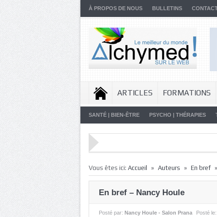
À PROPOS DE NOUS
BULLETINS
CONTAC
ARTICLES
FORMATIONS
SANTÉ | BIEN-ÊTRE
PSYCHO | THÉRAPIES
»
»
Vous êtes ici:
Accueil
Auteurs
En bref
En bref – Nancy Houle
Posté par:
Nancy Houle - Salon Prana
Posté le