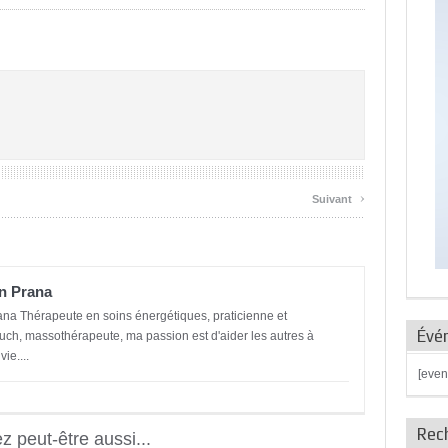
›
Suivant
n Prana
ana Thérapeute en soins énergétiques, praticienne et
Évé
ch, massothérapeute, ma passion est d'aider les autres à
ie....
[even
Rec
 peut-être aussi...