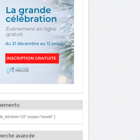
nements
ts_list limit="10" scope="month" ]
herche avancée