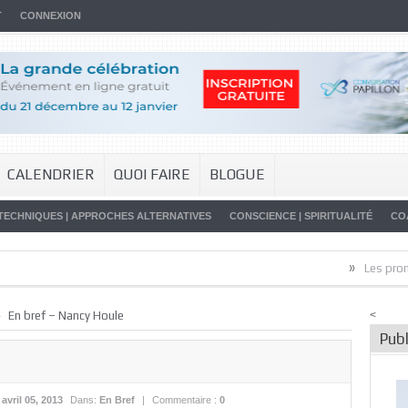
T
CONNEXION
CALENDRIER
QUOI FAIRE
BLOGUE
TECHNIQUES | APPROCHES ALTERNATIVES
CONSCIENCE | SPIRITUALITÉ
CO
»
Les promesses 
»
En bref – Nancy Houle
<
Publ
:
avril 05, 2013
Dans:
En Bref
|
Commentaire :
0