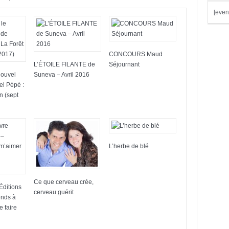
[even
CONCOURS Maud
L’ÉTOILE FILANTE de
Séjournant
nouvel
Suneva – Avril 2016
el Pépé :
n (sept
L’herbe de blé
Ce que cerveau crée,
Éditions
cerveau guérit
ends à
e faire