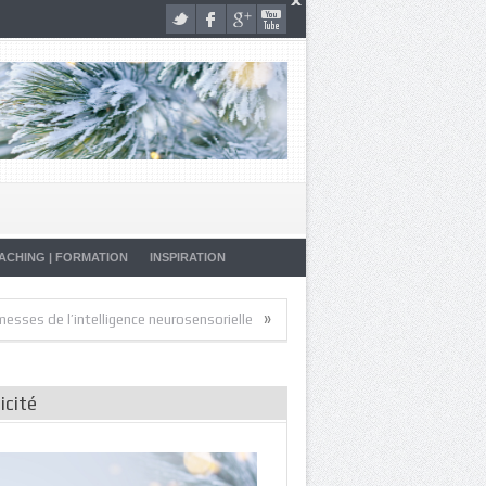
ACHING | FORMATION
INSPIRATION
»
»
de l’intelligence neurosensorielle
Artistes de la Vie
Malade… Pourqu
icité