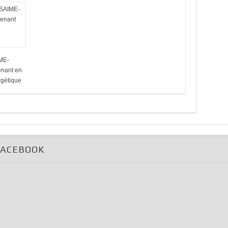
ME-
enant en
gétique
FACEBOOK