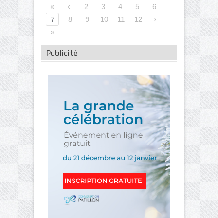
«
‹
2
3
4
5
6
7
8
9
10
11
12
›
»
Publicité