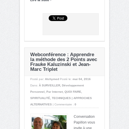
Webconférence : Apprendre
la méthode des 2 Points avec
Frauke Kaluzinski et Jean-
Marc Triplet
Posté par:
Alchymed
Posté le:
mai 04, 2016
Dans:
À SURVEILLER
,
Développement
Personnel
,
Par Internet
,
QUOI FAIRE
,
SPIRITUALITÉ
,
TECHNIQUES | APPROCHES
ALTERNATIVES
|
Commentaire :
0
Conversation
Papillon vous
invite à une