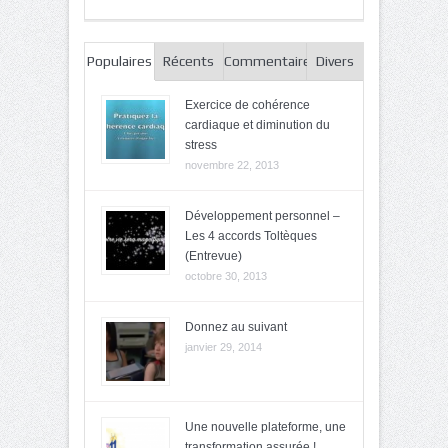
Populaires
Récents
Commentaires
Divers
Exercice de cohérence
cardiaque et diminution du
stress
novembre 22, 2013
Développement personnel –
Les 4 accords Toltèques
(Entrevue)
octobre 30, 2013
Donnez au suivant
janvier 29, 2014
Une nouvelle plateforme, une
transformation assurée !