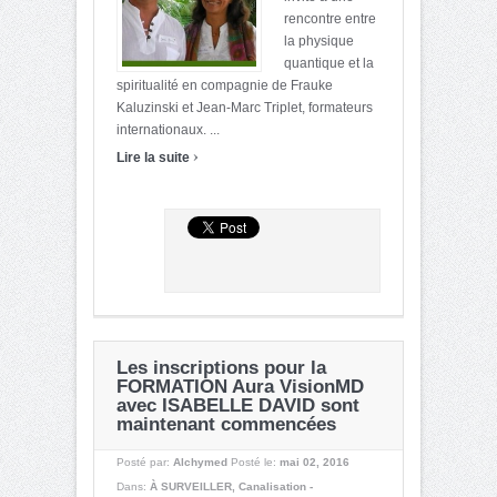
rencontre entre
la physique
quantique et la
spiritualité en compagnie de Frauke
Kaluzinski et Jean-Marc Triplet, formateurs
internationaux. ...
›
Lire la suite
Les inscriptions pour la
FORMATION Aura VisionMD
avec ISABELLE DAVID sont
maintenant commencées
Posté par:
Alchymed
Posté le:
mai 02, 2016
Dans:
À SURVEILLER
,
Canalisation -