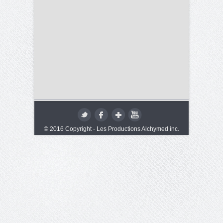
© 2016 Copyright - Les Productions Alchymed inc.