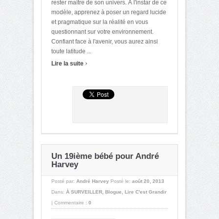
rester maître de son univers. À l'instar de ce
modèle, apprenez à poser un regard lucide
et pragmatique sur la réalité en vous
questionnant sur votre environnement.
Confiant face à l'avenir, vous aurez ainsi
toute latitude ...
›
Lire la suite
Un 19ième bébé pour André
Harvey
Posté par:
André Harvey
Posté le:
août 20, 2013
Dans:
À SURVEILLER
,
Blogue
,
Lire C'est Grandir
|
Commentaire :
0