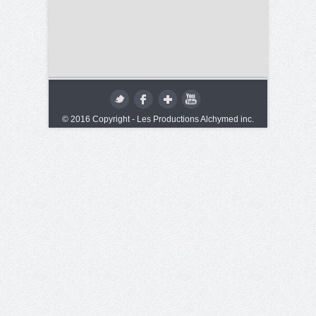
© 2016 Copyright - Les Productions Alchymed inc.