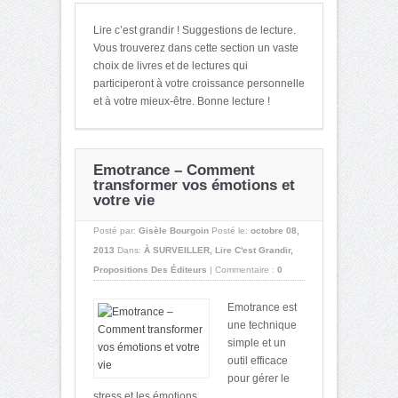
Lire c’est grandir ! Suggestions de lecture.
Vous trouverez dans cette section un vaste
choix de livres et de lectures qui
participeront à votre croissance personnelle
et à votre mieux-être. Bonne lecture !
Emotrance – Comment
transformer vos émotions et
votre vie
Posté par:
Gisèle Bourgoin
Posté le:
octobre 08,
2013
Dans:
À SURVEILLER
,
Lire C'est Grandir
,
Propositions Des Éditeurs
|
Commentaire :
0
Emotrance est
une technique
simple et un
outil efficace
pour gérer le
stress et les émotions. ...