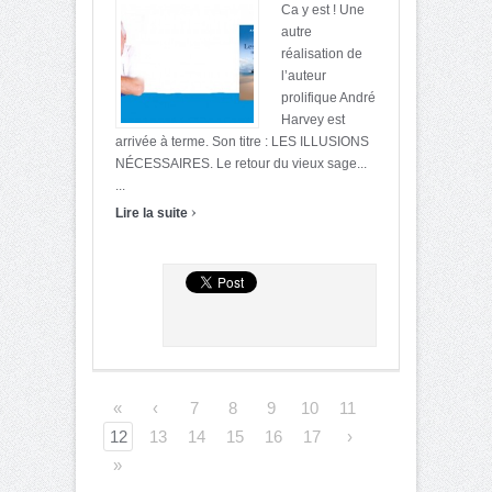
Ca y est ! Une
autre
réalisation de
l’auteur
prolifique André
Harvey est
arrivée à terme. Son titre : LES ILLUSIONS
NÉCESSAIRES. Le retour du vieux sage...
...
›
Lire la suite
«
‹
7
8
9
10
11
12
13
14
15
16
17
›
»