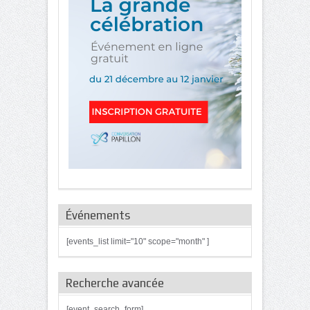
Événements
[events_list limit="10" scope="month" ]
Recherche avancée
[event_search_form]