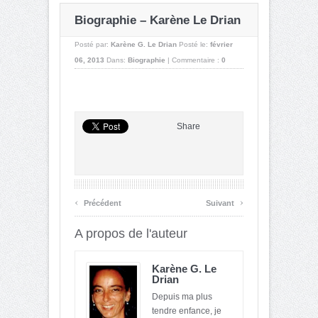
Biographie – Karène Le Drian
Posté par:
Karène G. Le Drian
Posté le:
février
06, 2013
Dans:
Biographie
|
Commentaire :
0
Share
‹
›
Précédent
Suivant
A propos de l'auteur
Karène G. Le
Drian
Depuis ma plus
tendre enfance, je