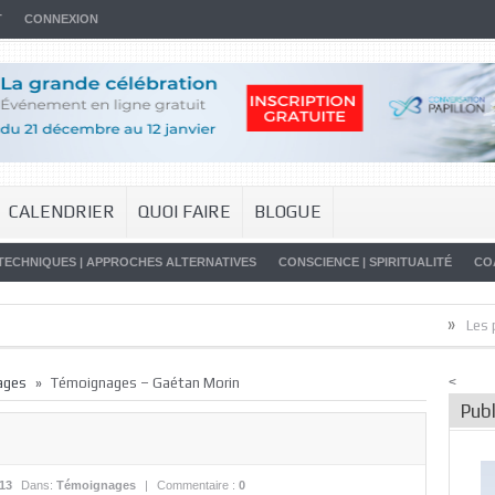
T
CONNEXION
CALENDRIER
QUOI FAIRE
BLOGUE
TECHNIQUES | APPROCHES ALTERNATIVES
CONSCIENCE | SPIRITUALITÉ
CO
»
Les promes
»
ages
Témoignages – Gaétan Morin
<
Publ
013
Dans:
Témoignages
|
Commentaire :
0