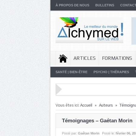
À PROPOS DE NOUS
BULLETINS
CONTAC
ARTICLES
FORMATIONS
SANTÉ | BIEN-ÊTRE
PSYCHO | THÉRAPIES
»
»
Vous êtes ici:
Accueil
Auteurs
Témoign
Témoignages – Gaétan Morin
Posté par:
Gaétan Morin
Posté le:
février 06, 2