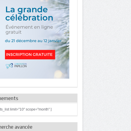
nements
ts_list limit="10" scope="month" ]
herche avancée