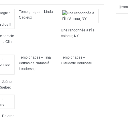
[even
Témoignages – Linda
Cadieux
Une randonnée à l’Île
 : article
Valcour, NY
ine Clin
Témoignages – Tina
Témoignages –
Poitras de Namasté
Claudette Bourbeau
Leadership
– Jeûne
 Québec
– Dolores